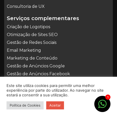
Consultoria de UX
Serviços complementares
Criação de Logotipos
Otimização de Sites SEO
Gestão de Redes Sociais
Email Marketing
Marketing de Conteúdo
Gestão de Anúncios Google
Gestão de Anúncios Facebook
Este site utiliza cookies para permitir uma melhor
experiência por parte do utilizador. Ao navegar no site
estará a consentir a sua utilização.
CENTRO NACIONAL DE INFORMAÇÃO E
1
ARBITRAGEM DE CONFLITOS DE CONSUMO
geral@cniacc.pt | www.cniacc.pt
Política de Cookies
Aceitar
Beavers © 2023