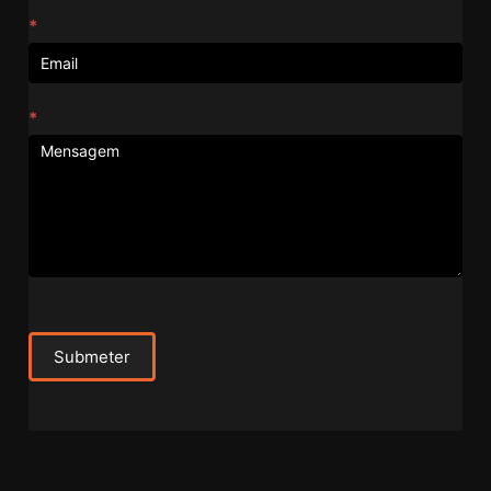
*
*
Submeter