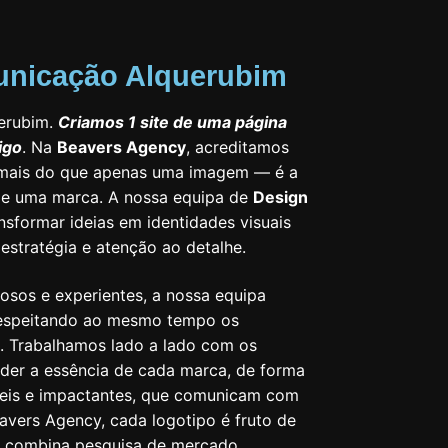
unicação Alquerubim
erubim.
Criamos 1 site de uma página
igo
. Na
Beavers Agency
, acreditamos
 mais do que apenas uma imagem — é a
 de uma marca. A nossa equipa de
Design
nsformar ideias em identidades visuais
estratégia e atenção ao detalhe.
osos e experientes, a nossa equipa
 respeitando ao mesmo tempo os
l. Trabalhamos lado a lado com os
der a essência de cada marca, de forma
sáteis e impactantes, que comunicam com
avers Agency, cada logotipo é fruto de
e combina pesquisa de mercado,