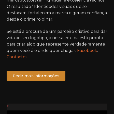
mercado, storytelling visual e excelência técnica.
O resultado? Identidades visuais que se
destacam, fortalecem a marca e geram confiança
desde o primeiro olhar.
Se está à procura de um parceiro criativo para dar
vida ao seu logotipo, a nossa equipa está pronta
para criar algo que represente verdadeiramente
quem você é e onde quer chegar.
Facebook
.
Contactos
Pedir mais informações
Contactos
*