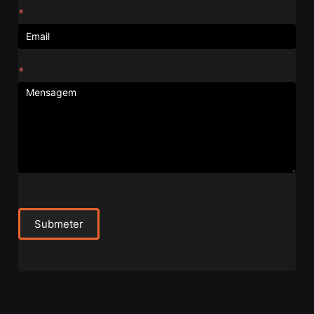
*
*
Submeter