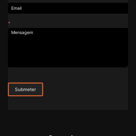
*
Submeter