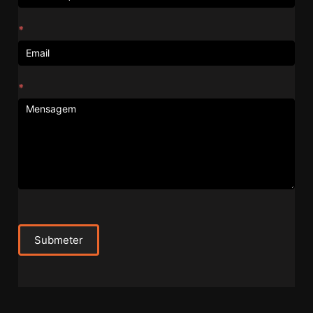
*
*
Submeter