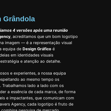
m Grândola
iamos 4 versões após uma reunião
gency
, acreditamos que um bom logotipo
ma imagem — é a representação visual
a equipa de
Design Gráfico
é
deias em identidades visuais
estratégia e atenção ao detalhe.
osos e experientes, a nossa equipa
 respeitando ao mesmo tempo os
l. Trabalhamos lado a lado com os
der a essência de cada marca, de forma
sáteis e impactantes, que comunicam com
avers Agency, cada logotipo é fruto de
e combina pesquisa de mercado,