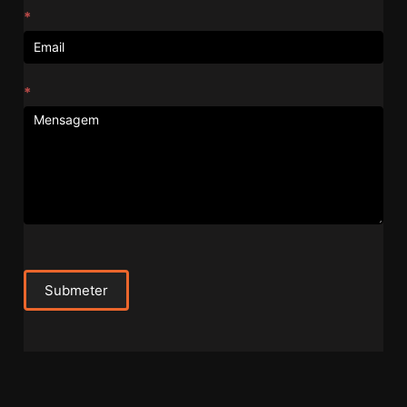
*
*
Submeter