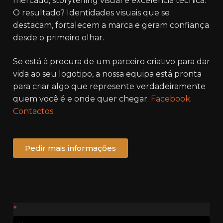
mercado, storytelling visual e excelência técnica.
O resultado? Identidades visuais que se
destacam, fortalecem a marca e geram confiança
desde o primeiro olhar.
Se está à procura de um parceiro criativo para dar
vida ao seu logotipo, a nossa equipa está pronta
para criar algo que represente verdadeiramente
quem você é e onde quer chegar.
Facebook
.
Contactos
Pedir mais informações
Contactos
*