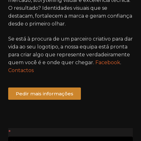
mercado, storytelling visual e excelência técnica.
O resultado? Identidades visuais que se
destacam, fortalecem a marca e geram confiança
desde o primeiro olhar.
Se está à procura de um parceiro criativo para dar
vida ao seu logotipo, a nossa equipa está pronta
para criar algo que represente verdadeiramente
quem você é e onde quer chegar.
Facebook
.
Contactos
Pedir mais informações
Contactos
*