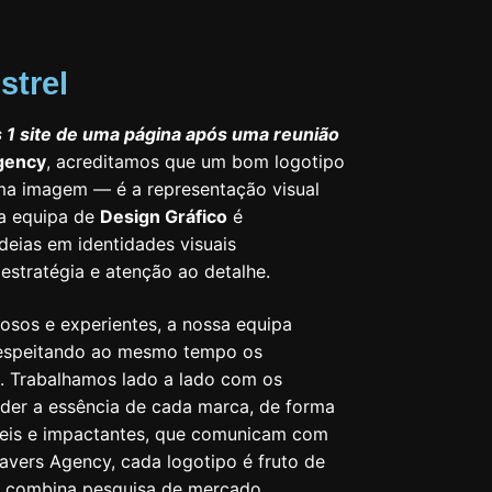
strel
 1 site de uma página após uma reunião
gency
, acreditamos que um bom logotipo
ma imagem — é a representação visual
a equipa de
Design Gráfico
é
deias em identidades visuais
estratégia e atenção ao detalhe.
osos e experientes, a nossa equipa
 respeitando ao mesmo tempo os
l. Trabalhamos lado a lado com os
der a essência de cada marca, de forma
sáteis e impactantes, que comunicam com
avers Agency, cada logotipo é fruto de
e combina pesquisa de mercado,