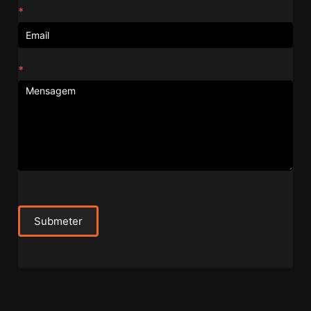
*
*
Submeter