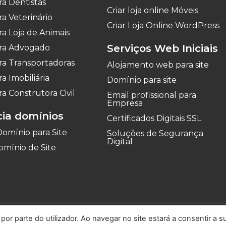
ara Dentistas
Criar loja online Móveis
ra Veterinário
Criar Loja Online WordPress
ara Loja de Animais
Serviços Web Iniciais
para Advogado
ara Transportadoras
Alojamento web para site
ra Imobiliária
Domínio para site
ra Construtora Civil
Email profissional para
Empresa
cia domínios
Certificados Digitais SSL
Domínio para Site
Soluções de Segurança
Digital
omínio de Site
BITRAGEM DE
 por parte do utilizador. Ao navegar no site estará a consentir a s
www.cniacc.pt