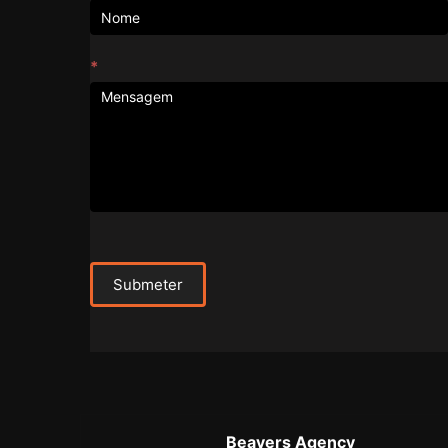
*
Submeter
Beavers Agency