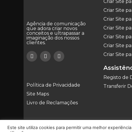
Criar Site p
Criar Site pa
Criar Site p
Agência de comunicação
Criar Site 
que adora criar novos
conceitos e ultrapassar a
Criar Site p
imaginação dos nossos
clientes.
Criar Site pa
Criar Site pa
Assistên
Registo de 
Política de Privacidade
Transferir D
Site Maps
Livro de Reclamações
CENTRO NACIONAL DE INFORMAÇÃO E AR
Este site utiliza cookies para permitir uma melhor experiência
CONFLITOS DE CONSUMO geral@cniacc.pt | 