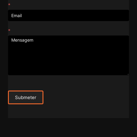
*
*
Submeter