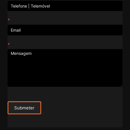
*
*
Submeter