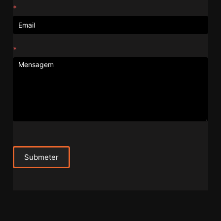
*
*
Submeter