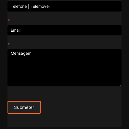
*
*
Submeter