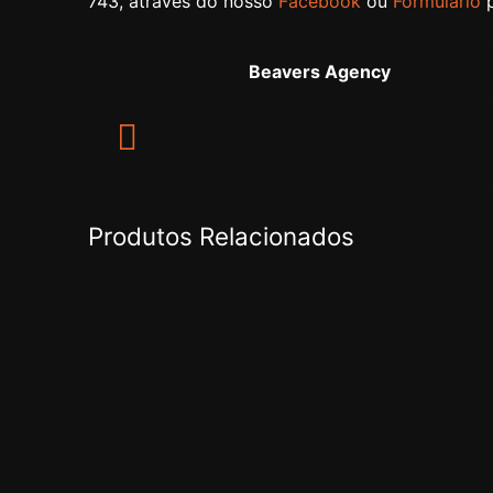
743, através do nosso
Facebook
ou
Formulário
p
Beavers Agency
Produtos Relacionados