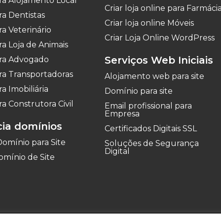
ara Alojamento Local
Criar loja online para Farmáci
ara Dentistas
Criar loja online Móveis
ra Veterinário
Criar Loja Online WordPress
ara Loja de Animais
Serviços Web Iniciais
para Advogado
ara Transportadoras
Alojamento web para site
ra Imobiliária
Domínio para site
ra Construtora Civil
Email profissional para
Empresa
cia domínios
Certificados Digitais SSL
Domínio para Site
Soluções de Segurança
Digital
omínio de Site