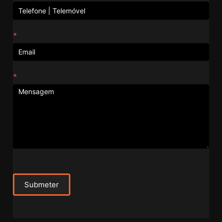
*
*
Submeter