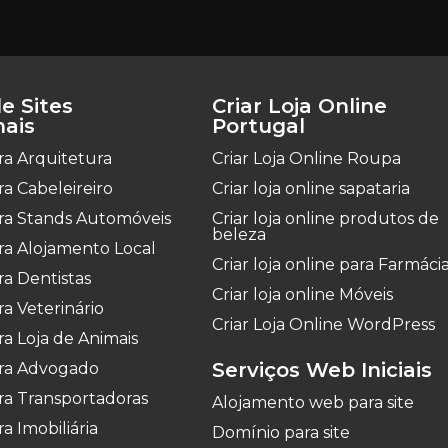
e Sites
Criar Loja Online
nais
Portugal
ara Arquitetura
Criar Loja Online Roupa
ara Cabeleireiro
Criar loja online sapataria
para Stands Automóveis
Criar loja online produtos de
beleza
ara Alojamento Local
Criar loja online para Farmáci
ara Dentistas
Criar loja online Móveis
ra Veterinário
Criar Loja Online WordPress
ara Loja de Animais
Serviços Web Iniciais
para Advogado
ara Transportadoras
Alojamento web para site
ra Imobiliária
Domínio para site