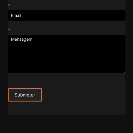
*
*
Submeter