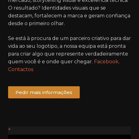
mercado, storytelling visual e excelência técnica.
O resultado? Identidades visuais que se
destacam, fortalecem a marca e geram confiança
desde o primeiro olhar.
Se está à procura de um parceiro criativo para dar
vida ao seu logotipo, a nossa equipa está pronta
para criar algo que represente verdadeiramente
quem você é e onde quer chegar.
Facebook
.
Contactos
Pedir mais informações
Contactos
*