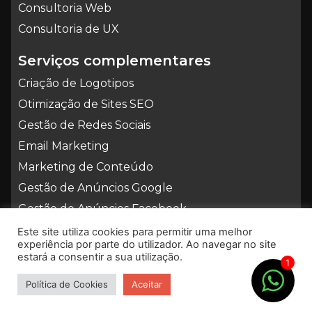
Consultoria Web
Consultoria de UX
Serviços complementares
Criação de Logotipos
Otimização de Sites SEO
Gestão de Redes Sociais
Email Marketing
Marketing de Conteúdo
Gestão de Anúncios Google
Gestão de Anúncios Facebook
Este site utiliza cookies para permitir uma melhor
experiência por parte do utilizador. Ao navegar no site
estará a consentir a sua utilização.
CENTRO NACIONAL DE INFORMAÇÃO E
1
ARBITRAGEM DE CONFLITOS DE CONSUMO
geral@cniacc.pt | www.cniacc.pt
Política de Cookies
Aceitar
Beavers © 2023